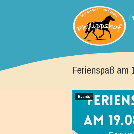
P
Ferienspaß am 
Events