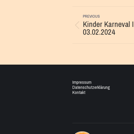
Post
PREVIOUS
navigation
Kinder Karneval I
Previous
03.02.2024
post:
Impressum
Datenschutzerklärung
Kontakt