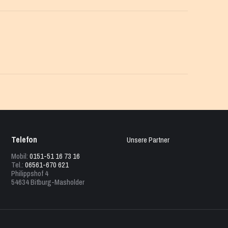
Telefon
Unsere Partner
Mobil:
0151-51 16 73 16
Tel.:
06561-670 621
Philippshof 4
54634 Bitburg-Masholder